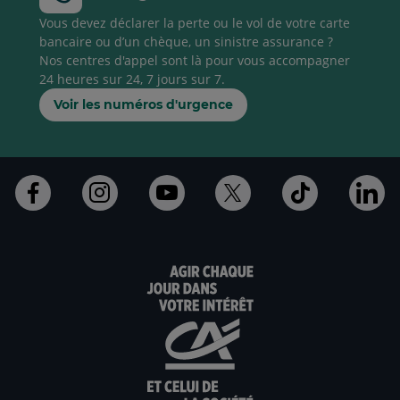
Vous devez déclarer la perte ou le vol de votre carte
bancaire ou d’un chèque, un sinistre assurance ?
Nos centres d'appel sont là pour vous accompagner
24 heures sur 24, 7 jours sur 7.
Voir les numéros d'urgence
Ouvert
Ouvert
Ouvert
Ouvert
Ouvert
Ouv
dans
dans
dans
dans
dans
da
un
un
un
un
un
un
nouvel
nouvel
nouvel
nouvel
nouvel
nou
onglet
onglet
onglet
onglet
onglet
ong
:
:
:
:
:
:
aller
Aller
aller
aller
Aller
All
sur
sur
sur
sur
sur
sur
la
la
la
la
la
la
page
page
page
page
page
pa