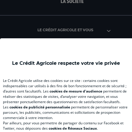
facebook
instagram
youtube
twitter
TikTok
Lin
du
du
du
du
du
du
Crédit
Crédit
Crédit
Crédit
Crédit
Cré
Agricole
Agricole
Agricole
Agricole
Agricole
Agr
LE CRÉDIT AGRICOLE ET VOUS
d'Ille-
d'Ille-
d'Ille-
(
(
d'Il
et-
et-
et-
nouvel
nouvel
et-
Vilaine
Vilaine
Vilaine
onglet
onglet
Vil
(
(
(
)
)
(
nouvel
nouvel
nouvel
nou
INFORMATIONS FINANCIÈRES ET
Le Crédit Agricole respecte votre vie privée
RÉGLEMENTAIRES
onglet
onglet
onglet
ong
)
)
)
)
Le Crédit Agricole utilise des cookies sur ce site : certains cookies sont
indispensables car utilisés à des fins de bon fonctionnement et de sécurité ;
d’autres sont facultatifs. Les
cookies de mesure d'audience
permettent de
NOUS CONTACTER
réaliser des statistiques de visites, d’analyser votre navigation, et vous
présenter ponctuellement des questionnaires de satisfaction facultatifs.
Les
cookies de publicité personnalisée
permettent de personnaliser votre
parcours, les publicités, communications et sollicitations de prospection
commerciale à votre intention.
Par ailleurs, pour vous permettre de partager du contenu sur Facebook et
Accessibilité numérique du site
Twitter, nous déposons des
cookies de Réseaux Sociaux
.