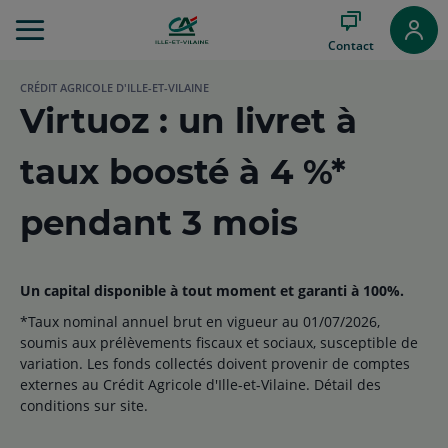
Aller
au
Contact
Menu
Aller au
CRÉDIT AGRICOLE D'ILLE-ET-VILAINE
Contenu
Virtuoz : un livret à
Aller
au
Pied
taux boosté à 4 %*
de
page
pendant 3 mois
Un capital disponible à tout moment et garanti à 100%.
*Taux nominal annuel brut en vigueur au 01/07/2026,
soumis aux prélèvements fiscaux et sociaux, susceptible de
variation. Les fonds collectés doivent provenir de comptes
externes au Crédit Agricole d'Ille-et-Vilaine. Détail des
conditions sur site.